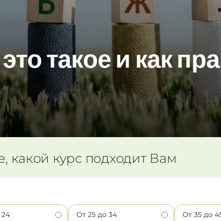
это такое и как п
е, какой курс подходит Вам
 24
От 25 до 34
От 35 до 4