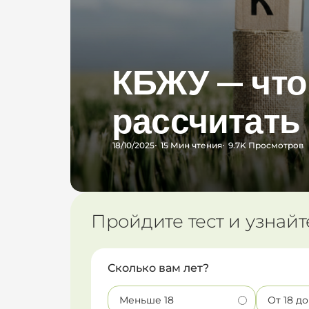
КБЖУ — что 
рассчитать
18/10/2025
15 Мин
чтения
9.7K
Просмотров
Пройдите тест и узнайт
Сколько вам лет?
Меньше 18
От 18 до