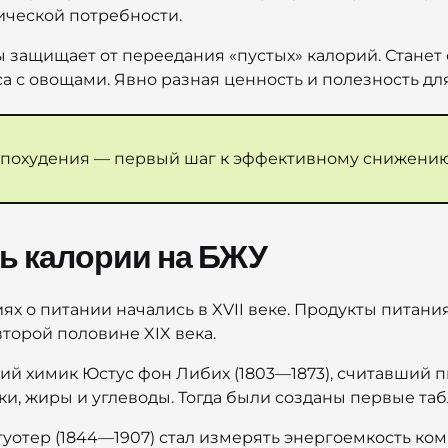
ической потребности.
защищает от переедания «пустых» калорий. Станет 
а с овощами. Явно разная ценность и полезность для
похудения — первый шаг к эффективному снижению 
ь калории на БЖУ
х о питании начались в XVII веке. Продукты питани
торой половине XIX века.
й химик Юстус фон Либих (1803—1873), считавший 
лки, жиры и углеводы. Тогда были созданы первые та
уотер (1844—1907) стал измерять энергоемкость ко