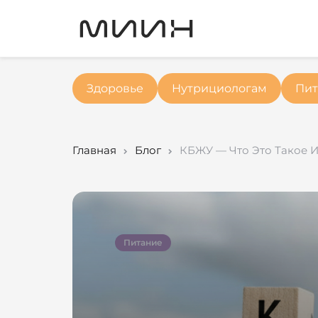
Здоровье
Нутрициологам
Пит
Главная
Блог
КБЖУ — Что Это Такое И
Питание