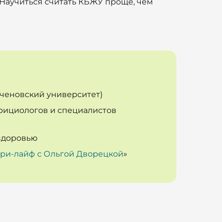
 Научиться считать КБЖУ проще, чем
ченовский университет)
трициологов и специалистов
здоровью
ри-лайф с Ольгой Дворецкой
»