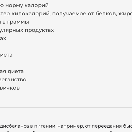
ую норму калорий
тво килокалорий, получаемое от белков, жиро
 в граммы
улярных продуктах
ах
иета
ая диета
веганство
вичков
дисбаланса в питании: например, от переедания бы