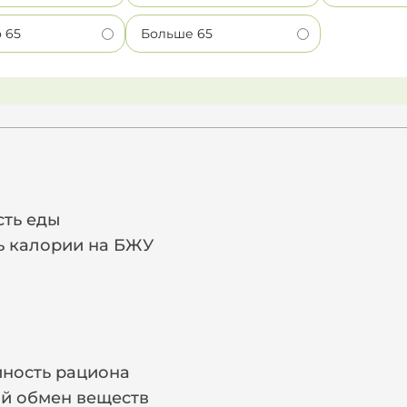
о 65
Больше 65
и
сть еды
ь калории на БЖУ
йность рациона
й обмен веществ