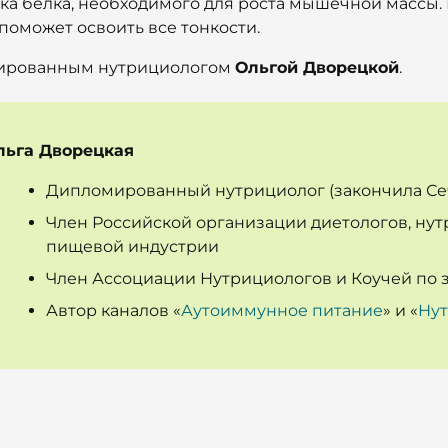
тка белка, необходимого для роста мышечной массы.
поможет освоить все тонкости.
омированным нутрициологом
Ольгой Дворецкой
.
льга Дворецкая
Дипломированный нутрициолог (закончила Се
Член Российской организации диетологов, ну
пищевой индустрии
Член Ассоциации Нутрициологов и Коучей по 
Автор каналов «
Аутоиммунное питание
» и «
Нут