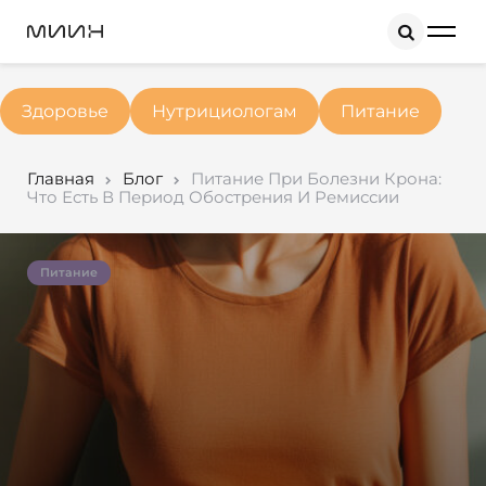
Search
Здоровье
Нутрициологам
Питание
Главная
Блог
Питание При Болезни Крона:
Что Есть В Период Обострения И Ремиссии
Питание