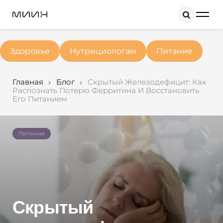
Search
Здоровье
Нутрициологам
Питание
Главная
Блог
Скрытый Железодефицит: Как
Распознать Потерю Ферритина И Восстановить
Его Питанием
Питание
Скрытый