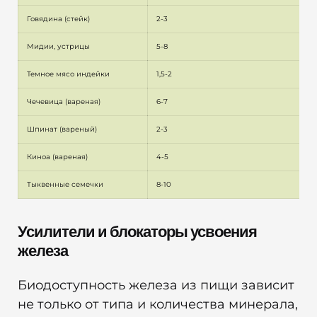
Говядина (стейк)
2-3
Мидии, устрицы
5-8
Темное мясо индейки
1,5-2
Чечевица (вареная)
6-7
Шпинат (вареный)
2-3
Киноа (вареная)
4-5
Тыквенные семечки
8-10
Усилители и блокаторы усвоения
железа
Биодоступность железа из пищи зависит
не только от типа и количества минерала,