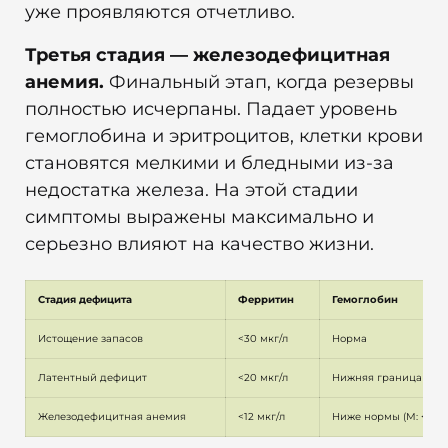
уже проявляются отчетливо.
Третья стадия — железодефицитная
анемия.
Финальный этап, когда резервы
полностью исчерпаны. Падает уровень
гемоглобина и эритроцитов, клетки крови
становятся мелкими и бледными из-за
недостатка железа. На этой стадии
симптомы выражены максимально и
серьезно влияют на качество жизни.
Стадия дефицита
Ферритин
Гемоглобин
Истощение запасов
<30 мкг/л
Норма
Латентный дефицит
<20 мкг/л
Нижняя граница но
Железодефицитная анемия
<12 мкг/л
Ниже нормы (М: <130 г/