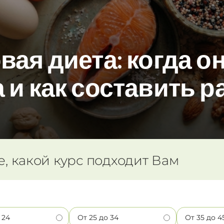
ая диета: когда о
 и как составить р
е, какой курс подходит Вам
 24
От 25 до 34
От 35 до 4