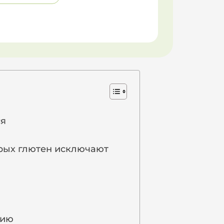
ся
торых глютен исключают
кию