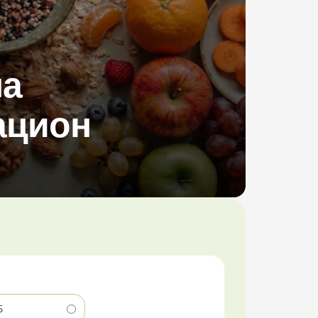
на
ацион
5