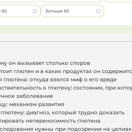
о 65
Больше 65
и
ему он вызывает столько споров
тоит глютен и в каких продуктах он содержит
 глютена: откуда взялся миф о его вреде
вствительность к глютену: состояния, при ко
унное заболевание
цу: механизм развития
 глютену: диагноз, который трудно доказать
тировать непереносимость глютена
бследования нужны при подозрении на целиа