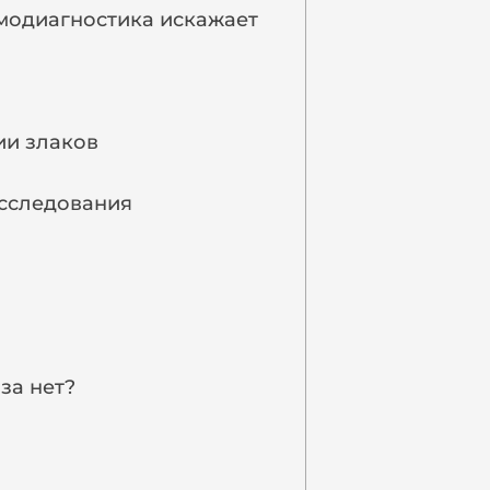
амодиагностика искажает
ии злаков
исследования
за нет?