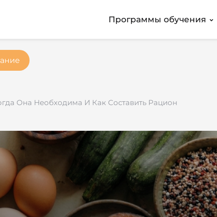
Программы обучения
ание
огда Она Необходима И Как Составить Рацион