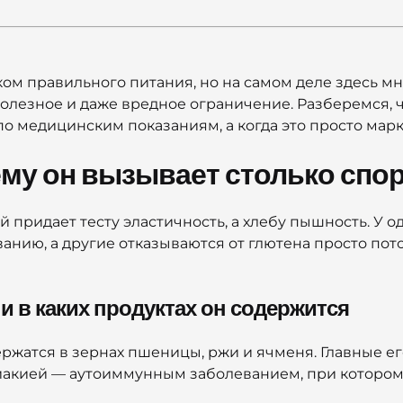
ком правильного питания, но на самом деле здесь м
олезное и даже вредное ограничение. Разберемся, ч
по медицинским показаниям, а когда это просто мар
чему он вызывает столько спо
й придает тесту эластичность, а хлебу пышность. У 
нию, а другие отказываются от глютена просто пото
 и в каких продуктах он содержится
держатся в зернах пшеницы, ржи и ячменя. Главные 
иакией — аутоиммунным заболеванием, при котором