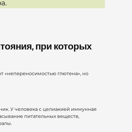
а.
стояния, при которых
ют «непереносимостью глютена», но
ник. У человека с целиакией иммунная
сасывание питательных веществ,
ралы.