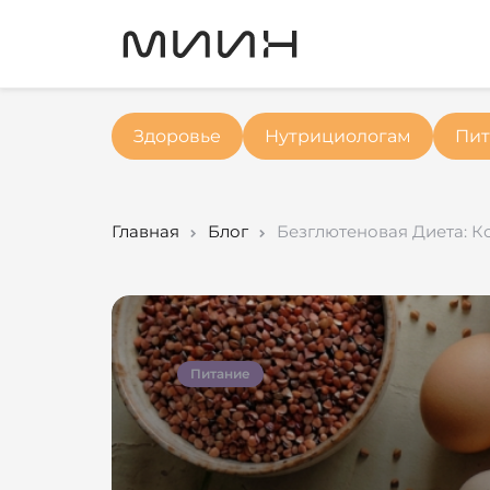
Здоровье
Нутрициологам
Пит
Главная
Блог
Безглютеновая Диета: К
Питание