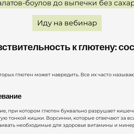
алатов-боулов до выпечки без сахар
Иду на вебинар
вствительность к глютену: со
торых глютен может навредить. Все их часто называ
евание
е, при котором глютен буквально разрушает кишеч
стую тонкой кишки. Ворсинки, которые отвечают за в
ваивать необходимые для здоровья витамины и мине