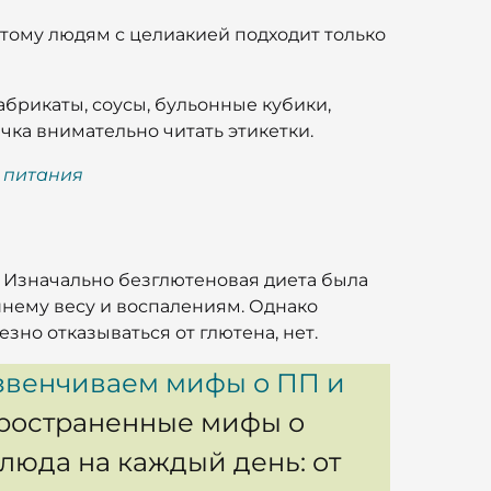
оэтому людям с целиакией подходит только
фабрикаты, соусы, бульонные кубики,
чка внимательно читать этикетки.
 питания
. Изначально безглютеновая диета была
ишнему весу и воспалениям. Однако
езно отказываться от глютена, нет.
звенчиваем мифы о ПП и
спространенные мифы о
люда на каждый день: от