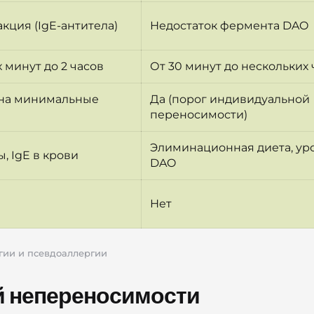
кция (IgE-антитела)
Недостаток фермента DAO
 минут до 2 часов
От 30 минут до нескольких 
 на минимальные
Да (порог индивидуальной
переносимости)
Элиминационная диета, ур
, IgE в крови
DAO
Нет
гии и псевдоаллергии
й непереносимости