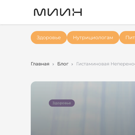
Здоровье
Нутрициологам
Пит
Главная
Блог
Гистаминовая Неперенос
Здоровье