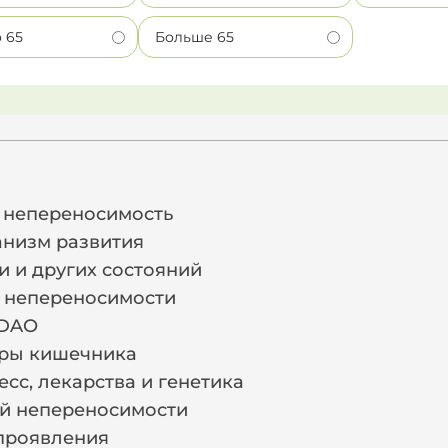
о 65
Больше 65
и
я непереносимость
анизм развития
и и других состояний
 непереносимости
 DAO
ры кишечника
есс, лекарства и генетика
й непереносимости
проявления