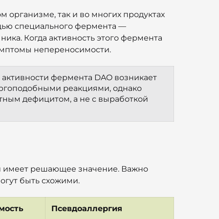
 организме, так и во многих продуктах
щью специального фермента —
ника. Когда активность этого фермента
симптомы непереносимости.
й активности фермента DAO возникает 
ргоподобными реакциями, однако 
тным дефицитом, а не с выработкой 
й имеет решающее значение. Важно
огут быть схожими.
мость
Псевдоаллергия