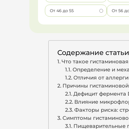
От 46 до 55
От 56 д
Содержание стать
Что такое гистаминова
Определение и мех
Отличия от аллерги
Причины гистаминовой
Дефицит фермента
Влияние микрофло
Факторы риска: стр
Симптомы гистаминово
Пищеварительные 