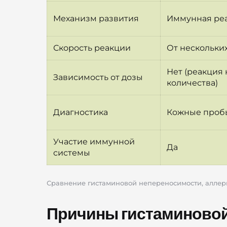
Механизм развития
Иммунная реа
Скорость реакции
От нескольких
Нет (реакция
Зависимость от дозы
количества)
Диагностика
Кожные пробы
Участие иммунной
Да
системы
Сравнение гистаминовой непереносимости, аллер
Причины гистаминово