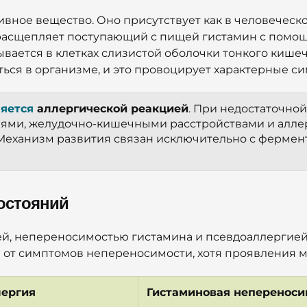
ное вещество. Оно присутствует как в человеческом
 расщепляет поступающий с пищей гистамин с помо
вается в клетках слизистой оболочки тонкого кишеч
ться в организме, и это провоцирует характерные 
ляется
 аллергической реакцией
. При недостаточно
нями, желудочно-кишечными расстройствами и алле
 Механизм развития связан исключительно с фермен
состояний
ей, непереносимостью гистамина и псевдоаллергие
 от симптомов непереносимости, хотя проявления м
лергия
Гистаминовая непереноси