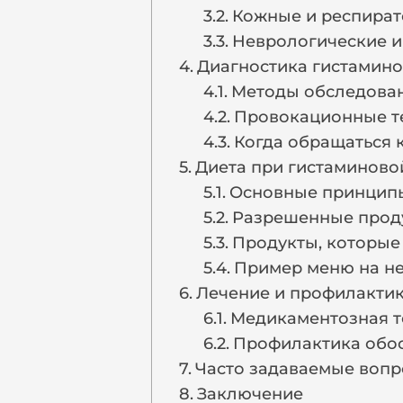
Кожные и респира
Неврологические и
Диагностика гистамин
Методы обследован
Провокационные те
Когда обращаться к
Диета при гистаминово
Основные принципы
Разрешенные проду
Продукты, которые
Пример меню на н
Лечение и профилакти
Медикаментозная т
Профилактика обос
Часто задаваемые воп
Заключение