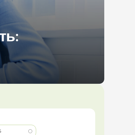
ть:
5