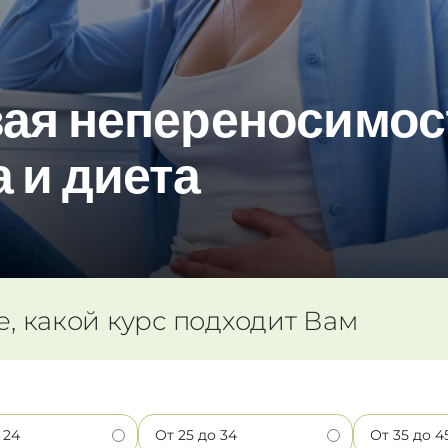
ая непереносимос
 и диета
е, какой курс подходит Вам
 24
От 25 до 34
От 35 до 4