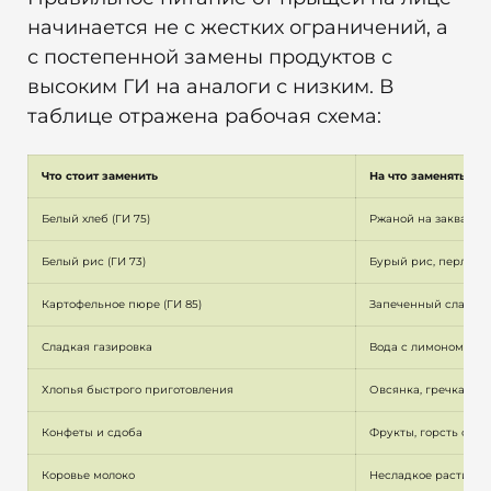
начинается не с жестких ограничений, а
с постепенной замены продуктов с
высоким ГИ на аналоги с низким. В
таблице отражена рабочая схема:
Что стоит заменить
На что заменять
Белый хлеб (ГИ 75)
Ржаной на закваске 
Белый рис (ГИ 73)
Бурый рис, перловка, 
Картофельное пюре (ГИ 85)
Запеченный сладкий
Сладкая газировка
Вода с лимоном, не
Хлопья быстрого приготовления
Овсянка, гречка
Конфеты и сдоба
Фрукты, горсть орех
Коровье молоко
Несладкое растител