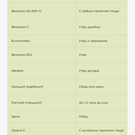
Витамин K2 (MK-7)
С любым приемом пищи
Витамин C
Утро, дробно
B-комплекс
Утро, с завтраком
Витамин B12
Утро
Железо
Утро, до еды
Кальций (карбонат)
Обед или ужин
Магний (глицинат)
За 1–2 часа до сна
Цинк
Обед
Омега-3
С основным приемом пищи