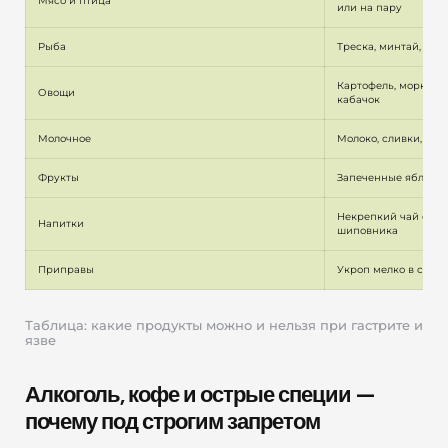
Мясо и птица
или на пару
Рыба
Треска, минтай, суд
Картофель, морковь, 
Овощи
кабачок
Молочное
Молоко, сливки, нек
Фрукты
Запеченные яблоки,
Некрепкий чай с мол
Напитки
шиповника
Приправы
Укроп мелко в суп, 
Таблица: какие продукты можно и нельзя при гастрите и
язве
Алкоголь, кофе и острые специи —
почему под строгим запретом