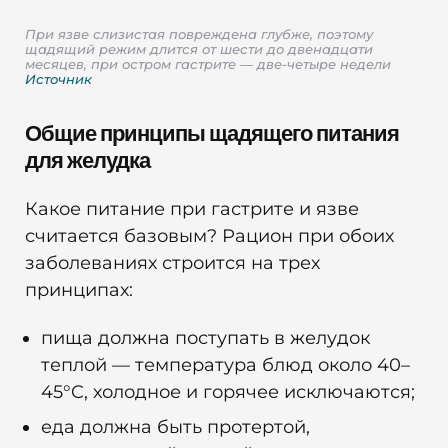
При язве слизистая повреждена глубже, поэтому
щадящий режим длится от шести до двенадцати
месяцев, при остром гастрите — две-четыре недели
Источник
Общие принципы щадящего питания
для желудка
Какое питание при гастрите и язве
считается базовым? Рацион при обоих
заболеваниях строится на трех
принципах:
пища должна поступать в желудок
теплой — температура блюд около 40–
45°C, холодное и горячее исключаются;
еда должна быть протертой,