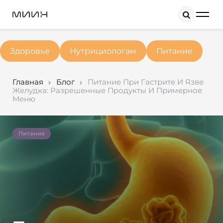
Search
Здоровье
Нутрициологам
Питание
Главная
Блог
Питание При Гастрите И Язве
Желудка: Разрешенные Продукты И Примерное
Меню
Питание