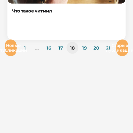
Что такое читмил
Новые
Старые
1
…
16
17
18
19
20
21
публикации
публикаци