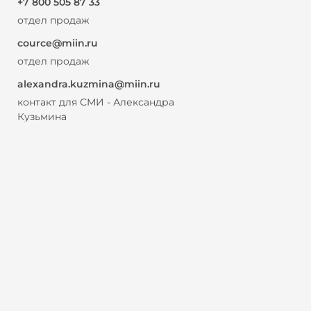
+7 800 505 87 33
отдел продаж
cource@miin.ru
отдел продаж
alexandra.kuzmina@miin.ru
контакт для СМИ - Александра
Кузьмина
Программы обучения
Интенсивы
Блог
Об институте
О нас
Контакты
Партнерская программа