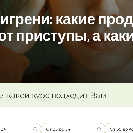
игрени: какие про
т приступы, а как
е, какой курс подходит Вам
 24
От 25 до 34
От 35 до 4