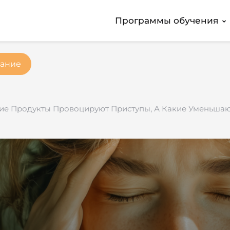
Программы обучения
ание
кие Продукты Провоцируют Приступы, А Какие Уменьша