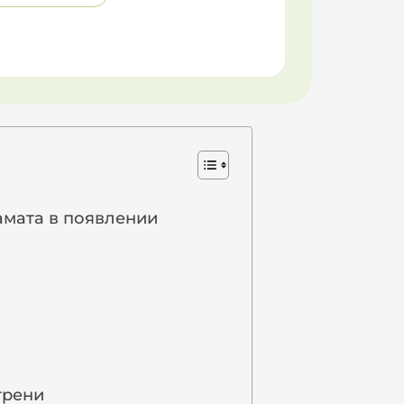
амата в появлении
грени