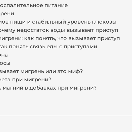
воспалительное питание
грени
мов пищи и стабильный уровень глюкозы
очему недостаток воды вызывает приступ
грени: как понять, что вызывает приступ
как понять связь еды с приступами
она
росы
зывает мигрень или это миф?
иета при мигрени?
ь магний в добавках при мигрени?