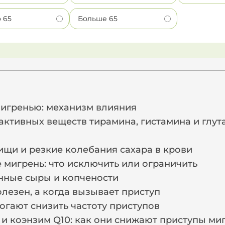
о 65
Больше 65
и
мигренью: механизм влияния
активных веществ тирамина, гистамина и глут
щи и резкие колебания сахара в крови
мигрень: что исключить или ограничить
нные сыры и копчености
олезен, а когда вызывает приступ
огают снизить частоту приступов
 и коэнзим Q10: как они снижают приступы ми