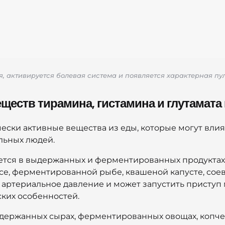
, активируется болевая система и появляется характерная п
ществ тирамина, гистамина и глутамата
ески активные вещества из еды, которые могут влия
льных людей.
ется в выдержанных и ферментированных продуктах, 
се, ферментированной рыбе, квашеной капусте, соев
артериальное давление и может запустить приступ 
ских особенностей.
ыдержанных сырах, ферментированных овощах, копче