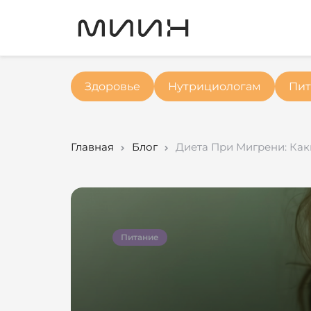
Здоровье
Нутрициологам
Пит
Главная
Блог
Диета При Мигрени: Ка
Питание