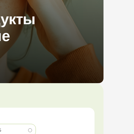
дукты
ие
5