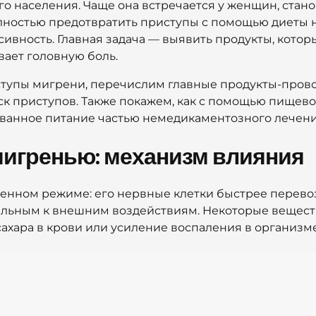
го населения. Чаще она встречается у женщин, ста
олностью предотвратить приступы с помощью диеты 
сивность. Главная задача — выявить продукты, кото
вает головную боль.
риступы мигрени, перечислим главные продукты-пров
ск приступов. Также покажем, как с помощью пищев
ованное питание частью немедикаментозного лечен
 мигренью: механизм влияния
бенном режиме: его нервные клетки быстрее перево
ельным к внешним воздействиям. Некоторые веществ
сахара в крови или усиление воспаления в организме