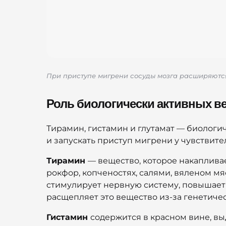
При приступе мигрени сосуды мозга расширяются
Роль биологически активных ве
Тирамин, гистамин и глутамат — биологич
и запускать приступ мигрени у чувствите
Тирамин
— вещество, которое накаплива
рокфор, копченостях, салями, вяленом мя
стимулирует нервную систему, повышает 
расщепляет это вещество из-за генетиче
Гистамин
содержится в красном вине, в