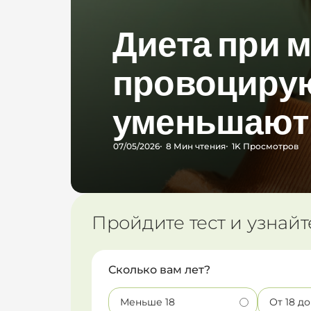
Диета при м
провоцирую
уменьшают
07/05/2026
8 Мин
чтения
1K
Просмотров
Пройдите тест и узнайт
Сколько вам лет?
Меньше 18
От 18 до