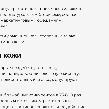
популярности домашних масок из семян
т ее «натуральным ботоксом», обещая
ми маркетинговыми обещаниями
ции?
сти домашней косметологии, а также
типов кожи.
я кожи
торые воздействуют на кожу
 лигнаны, альфа-линоленовую кислоту,
т окислительный стресс, модулируют
 ближайших конкурентов в 75-800 раз.
иродным источником растительных
атацию, противовоспалительное действие