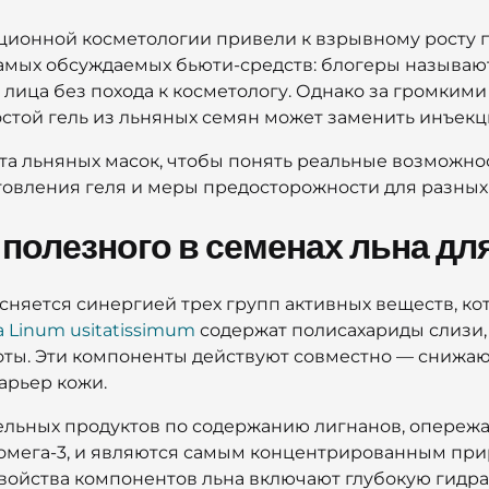
ционной косметологии привели к взрывному росту 
 самых обсуждаемых бьюти-средств: блогеры называю
 лица без похода к косметологу. Однако за громки
остой гель из льняных семян может заменить инъек
та льняных масок, чтобы понять реальные возможно
овления геля и меры предосторожности для разных 
 полезного в семенах льна дл
сняется синергией трех групп активных веществ, ко
 Linum usitatissimum
содержат полисахариды слизи,
ты. Эти компоненты действуют совместно — снижаю
арьер кожи.
льных продуктов по содержанию лигнанов, опережая
о омега-3, и являются самым концентрированным пр
войства компонентов льна включают глубокую гидр