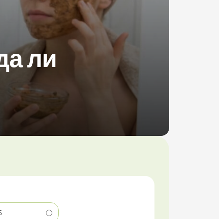
да ли
5