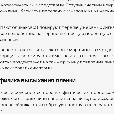
косметическими средствами. Ботулинический нейро
ончаний, блокируя передачу сигналов к мимически
тают одинаково: блокируют передачу нервных сигн
окое воздействие на нервно-мышечную передачу с д
 синапсы.
олностью устранить некоторые морщины за счет де
 морщины формируются именно из-за постоянного мыш
отокс воздействует на саму причину появления дин
 маскировать симптомы.
 физика высыхания пленки
й маски объясняется простым физическим процессо
ожи. Когда гель слизи наносится на лицо, полисаха
ридов сближаются и образуют плотную пленку, кото
е.