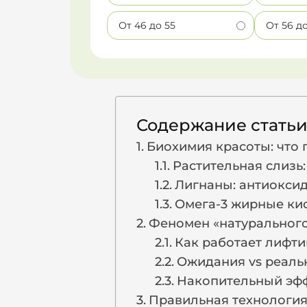
От 46 до 55
От 56 д
Содержание стать
Биохимия красоты: что 
Растительная слизь
Лигнаны: антиокси
Омега-3 жирные ки
Феномен «натурального
Как работает лифти
Ожидания vs реальн
Накопительный эфф
Правильная технология