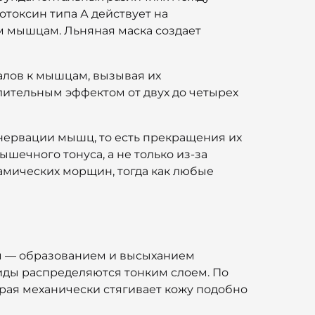
токсин типа А действует на
м мышцам. Льняная маска создает
алов к мышцам, вызывая их
лительным эффектом от двух до четырех
нервации мышц, то есть прекращения их
ечного тонуса, а не только из-за
амических морщин, тогда как любые
м — образованием и высыханием
риды распределяются тонким слоем. По
рая механически стягивает кожу подобно