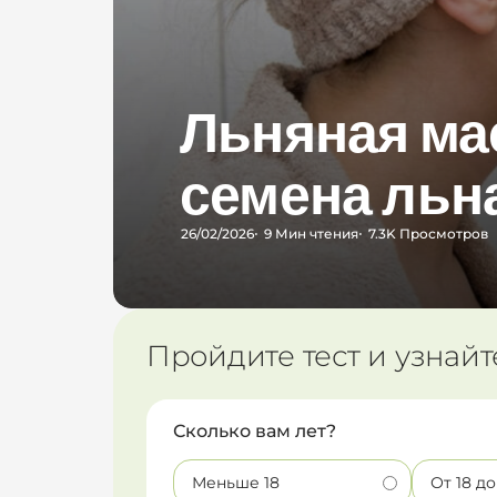
Льняная мас
семена льна
26/02/2026
9 Мин
чтения
7.3K
Просмотров
Пройдите тест и узнайт
Сколько вам лет?
Меньше 18
От 18 до