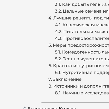
Как добыть гель из
Цельные семена ил
Лучшие рецепты под т
Классическая маск
Питательная маска
Противовоспалите
Меры предосторожност
Комедогенность льн
Тест на чувствител
Красота изнутри: поче
Нутритивная подде
Заключение
Источники и дополнит
Научные исследов
Время чтения:
10
минут