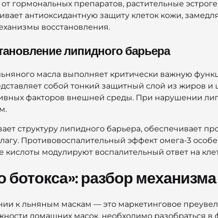
е от гормональных препаратов, растительные эстрог
ивает антиоксидантную защиту клеток кожи, замед
еханизмы восстановления.
тановление липидного барьера
 льняного масла выполняет критически важную функ
едставляет собой тонкий защитный слой из жиров и 
сивных факторов внешней среды. При нарушении лип
м.
ает структуру липидного барьера, обеспечивает пр
лагу. Противовоспалительный эффект омега-3 особе
кислоты модулируют воспалительный ответ на кле
 ботокса»: разбор механизма
нии к льняным маскам — это маркетинговое преувел
жности домашних масок, необходимо разобраться в