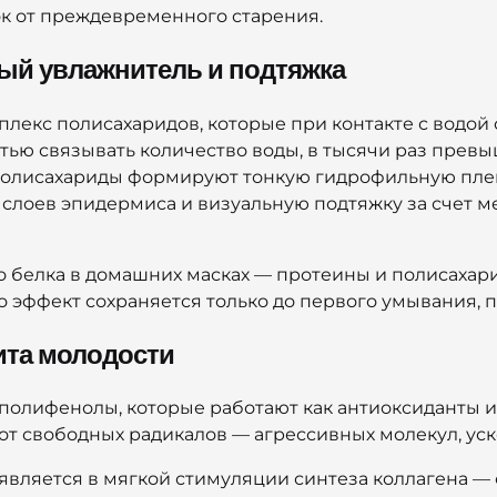
к от преждевременного старения.
ный увлажнитель и подтяжка
плекс полисахаридов, которые при контакте с водой
ью связывать количество воды, в тысячи раз превы
 полисахариды формируют тонкую гидрофильную плен
слоев эпидермиса и визуальную подтяжку за счет м
го белка в домашних масках — протеины и полисаха
о эффект сохраняется только до первого умывания, п
ита молодости
 полифенолы, которые работают как антиоксиданты 
 от свободных радикалов — агрессивных молекул, ус
вляется в мягкой стимуляции синтеза коллагена — 