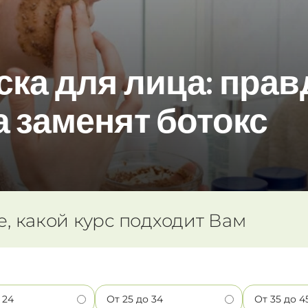
ка для лица: прав
 заменят ботокс
е, какой курс подходит Вам
 24
От 25 до 34
От 35 до 4