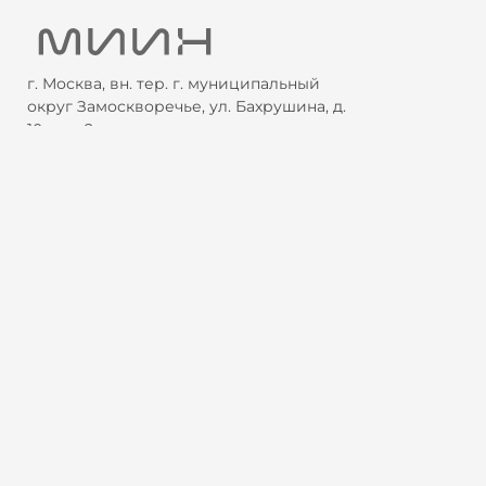
г. Москва, вн. тер. г. муниципальный
округ Замоскворечье, ул. Бахрушина, д.
10, стр. 2
+7 800 505 87 33
отдел продаж
cource@miin.ru
отдел продаж
alexandra.kuzmina@miin.ru
контакт для СМИ - Александра
Кузьмина
Программы обучения
Интенсивы