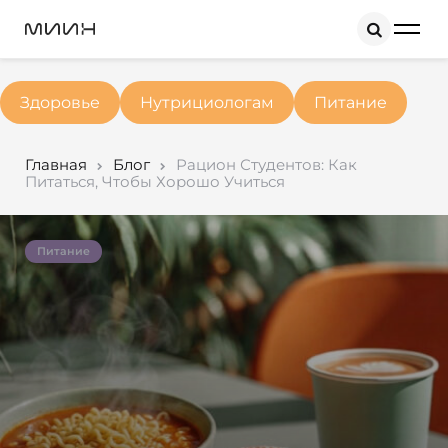
Search
Здоровье
Нутрициологам
Питание
Главная
Блог
Рацион Студентов: Как
Питаться, Чтобы Хорошо Учиться
Питание