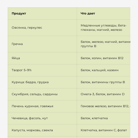
Продукт
Что дает
Медленные углеводы, бета-
Овсянка, геркулес
глюканы, магний, железо
Белок, железо, магний, витамины 
Гречка
группы B
Яйца
Белок, холин, витамин B12
Творог 5–9%
Белок, кальций, казеин
Курица: бедра, грудка
Белок, витамины группы B
Скумбрия, сельдь, сардины
Омега-3, белок, витамин D
Печень куриная, говяжья
Гемовое железо, витамин B12, фола
Чечевица, фасоль, нут
Белок, клетчатка
Капуста, морковь, свекла
Клетчатка, витамин C, фолат