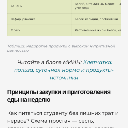
Калий, витамин B6, медленные 
Бананы
углеводы
Кефир, ряженка
Белок, кальций, пробиотики
Орехи
Растительные жиры, белок, магни
Таблица: недорогие продукты с высокой нутритивной
ценностью
Читайте в блоге МИИН:
Клетчатка:
польза, суточная норма и продукты-
источники
Принципы закупки и приготовления
еды на неделю
Как питаться студенту без лишних трат и
нервов? Схема простая — сесть,